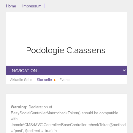
Home
Impressum
Podo-Community
Blog
Community
Datenschutzerklärung
Podologie Claassens
Aktuelle Seite:
Startseite
Events
Warning
: Declaration of
EasySocialControllerMain::checkToken() should be compatible
with
Joomla\CMS\MVC\Controller\BaseController::checkToken($method
= 'post', $redirect = true) in