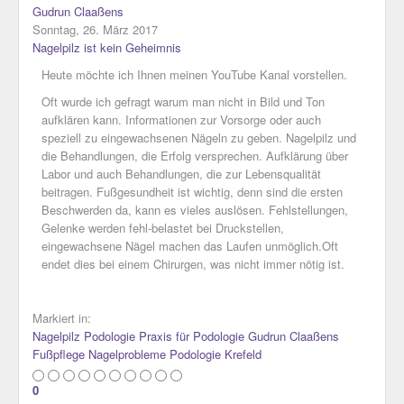
Gudrun Claaßens
Tags
Sonntag, 26. März 2017
Autoren
Nagelpilz ist kein Geheimnis
Team-Blogs
Archivierte Beiträge
Heute möchte ich Ihnen meinen YouTube Kanal vorstellen.
Kalender
Oft wurde ich gefragt warum man nicht in Bild und Ton
Updates abonnieren
aufklären kann. Informationen zur Vorsorge oder auch
Feed abonnieren
speziell zu eingewachsenen Nägeln zu geben. Nagelpilz und
Login
die Behandlungen, die Erfolg versprechen. Aufklärung über
Labor und auch Behandlungen, die zur Lebensqualität
beitragen. Fußgesundheit ist wichtig, denn sind die ersten
Beschwerden da, kann es vieles auslösen. Fehlstellungen,
Gelenke werden fehl-belastet bei Druckstellen,
eingewachsene Nägel machen das Laufen unmöglich.Oft
endet dies bei einem Chirurgen, was nicht immer nötig ist.
Markiert in:
Nagelpilz
Podologie
Praxis für Podologie Gudrun Claaßens
Fußpflege
Nagelprobleme
Podologie Krefeld
0