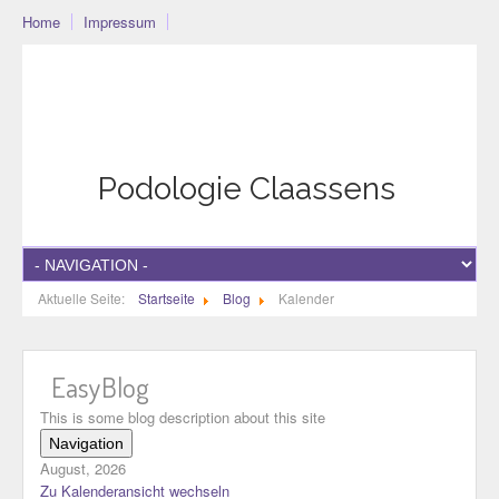
Home
Impressum
Podo-Community
Blog
Community
Datenschutzerklärung
Podologie Claassens
Aktuelle Seite:
Startseite
Blog
Kalender
EasyBlog
This is some blog description about this site
Navigation
August, 2026
Home
Zu Kalenderansicht wechseln
Kategorien