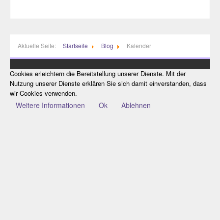
Tags
Autoren
Team-Blogs
Archivierte Beiträge
Kalender
Aktuelle Seite:
Startseite
Blog
Kalender
Updates abonnieren
Feed abonnieren
Cookies erleichtern die Bereitstellung unserer Dienste. Mit der
Login
Nutzung unserer Dienste erklären Sie sich damit einverstanden, dass
wir Cookies verwenden.
Weitere Informationen
Ok
Ablehnen