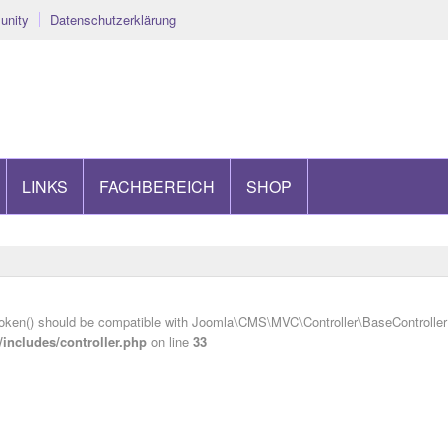
nity
Datenschutzerklärung
LINKS
FACHBEREICH
SHOP
oken() should be compatible with Joomla\CMS\MVC\Controller\BaseController::
ncludes/controller.php
on line
33