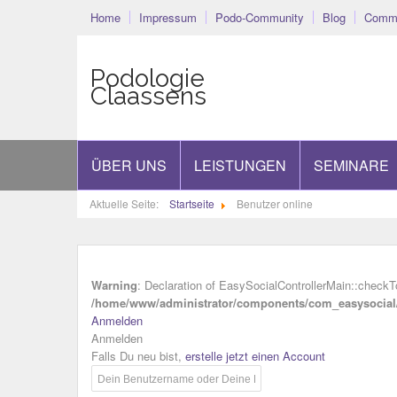
Home
Impressum
Podo-Community
Blog
Commu
Podologie
Claassens
ÜBER UNS
LEISTUNGEN
SEMINARE
Aktuelle Seite:
Startseite
Benutzer online
Warning
: Declaration of EasySocialControllerMain::checkT
/home/www/administrator/components/com_easysocial/i
Anmelden
Anmelden
Falls Du neu bist,
erstelle jetzt einen Account