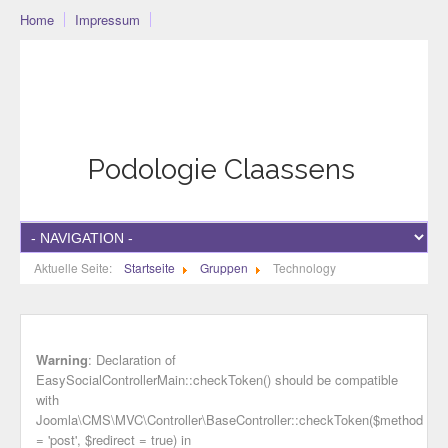
Home
Impressum
Podo-Community
Blog
Community
Datenschutzerklärung
Podologie Claassens
Aktuelle Seite:
Startseite
Gruppen
Technology
Warning
: Declaration of
EasySocialControllerMain::checkToken() should be compatible
with
Joomla\CMS\MVC\Controller\BaseController::checkToken($method
= 'post', $redirect = true) in