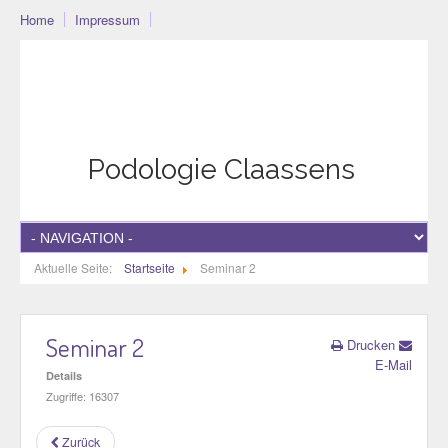
Home
Impressum
Podo-Community
Blog
Community
Datenschutzerklärung
Podologie Claassens
Aktuelle Seite:
Startseite
Seminar 2
Seminar 2
Drucken
E-Mail
Details
Zugriffe: 16307
Zurück