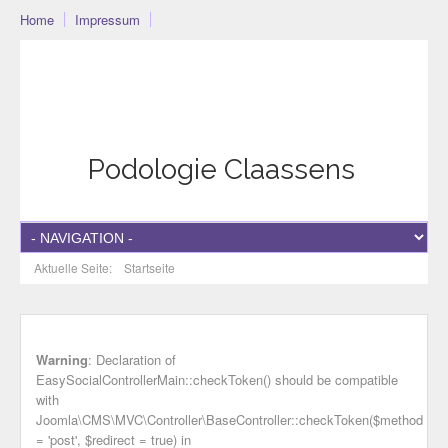
Home
Impressum
Podo-Community
Blog
Community
Datenschutzerklärung
Podologie Claassens
Aktuelle Seite:
Startseite
Warning
: Declaration of
EasySocialControllerMain::checkToken() should be compatible
with
Joomla\CMS\MVC\Controller\BaseController::checkToken($method
= 'post', $redirect = true) in