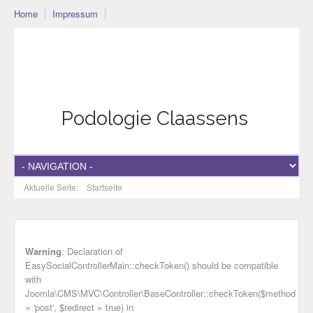
Home
Impressum
Podo-Community
Blog
Community
Datenschutzerklärung
Podologie Claassens
Aktuelle Seite:
Startseite
Warning
: Declaration of
EasySocialControllerMain::checkToken() should be compatible
with
Joomla\CMS\MVC\Controller\BaseController::checkToken($method
= 'post', $redirect = true) in