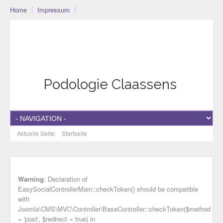
Home
Impressum
Podo-Community
Blog
Community
Datenschutzerklärung
Podologie Claassens
Aktuelle Seite:
Startseite
Warning
: Declaration of
EasySocialControllerMain::checkToken() should be compatible
with
Joomla\CMS\MVC\Controller\BaseController::checkToken($method
= 'post', $redirect = true) in